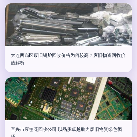
大连西岗区废旧锅炉回收价格为何较高？废旧物资回收价
值解析
宜兴市废刨花回收公司 以品质卓越助力废旧物资绿色循
环