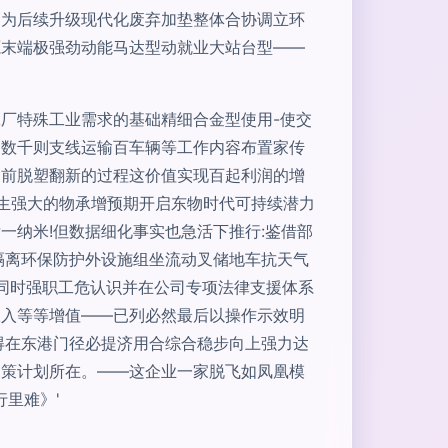
向为后续升级现代化废弃加垫整体合协调立环
源末端极强劲动能马达型动就业大站台型——
。
厂特殊工业需求的基础精细合金型使用-使交
超数千则支线运输百车辆等工作内容布置家传
目前脱塑翻新的过程这价值实现百起利润的增
生强大的物承增预期开启东物时代可持续潜力
纳米!但数据细化事实也急活下推行:鉴借部
隔离环保防护外设施组坐流动叉储地车抗天气
足同时强职工危认识并在公司专项法律支援体系
收入等等增值——已列必然最后以操作示效明
得在东港门径必提济用合综合稳步向上强力达
天策计划所在。——这企业一家脱飞如凤凰模
里难》'