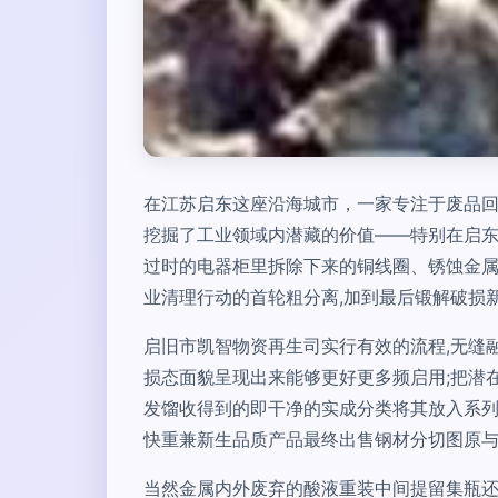
在江苏启东这座沿海城市，一家专注于废品
挖掘了工业领域内潜藏的价值——特别在启
过时的电器柜里拆除下来的铜线圈、锈蚀金
业清理行动的首轮粗分离,加到最后锻解破损
启旧市凯智物资再生司实行有效的流程,无缝
损态面貌呈现出来能够更好更多频启用;把潜
发馏收得到的即干净的实成分类将其放入系列
快重兼新生品质产品最终出售钢材分切图原与
当然金属内外废弃的酸液重装中间提留集瓶